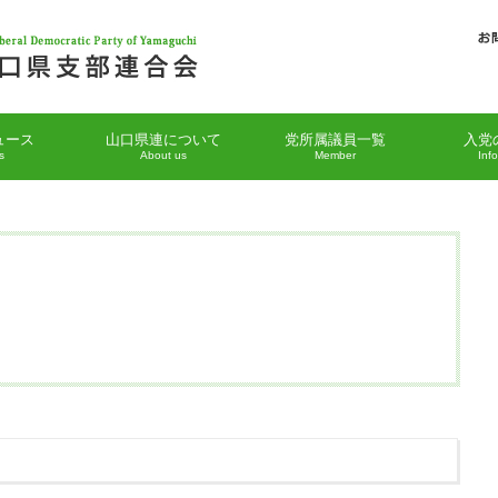
ュース
山口県連について
党所属議員一覧
入党
s
About us
Member
Inf