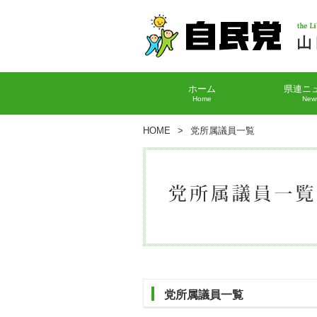
ホーム
県連ニ
Home
New
HOME
>
党所属議員一覧
党所属議員一覧