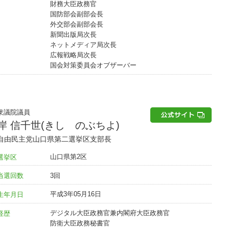
財務大臣政務官
国防部会副部会長
外交部会副部会長
新聞出版局次長
ネットメディア局次長
広報戦略局次長
国会対策委員会オブザーバー
衆議院議員
岸 信千世(きし のぶちよ)
自由民主党山口県第二選挙区支部長
山口県第2区
選挙区
3回
当選回数
平成3年05月16日
生年月日
デジタル大臣政務官兼内閣府大臣政務官
経歴
防衛大臣政務秘書官