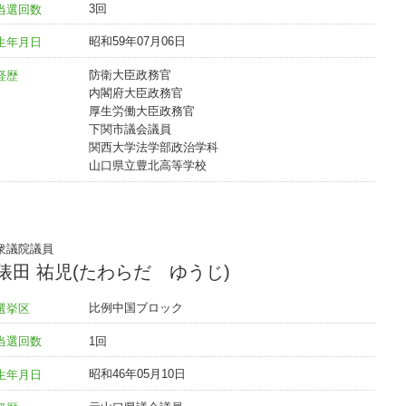
3回
当選回数
昭和59年07月06日
生年月日
防衛大臣政務官
経歴
内閣府大臣政務官
厚生労働大臣政務官
下関市議会議員
関西大学法学部政治学科
山口県立豊北高等学校
衆議院議員
俵田 祐児(たわらだ ゆうじ)
比例中国ブロック
選挙区
1回
当選回数
昭和46年05月10日
生年月日