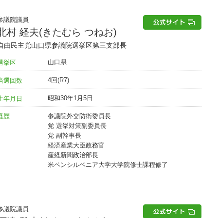
参議院議員
北村 経夫(きたむら つねお)
自由民主党山口県参議院選挙区第三支部長
山口県
選挙区
4回(R7)
当選回数
昭和30年1月5日
生年月日
参議院外交防衛委員長
経歴
党 選挙対策副委員長
党 副幹事長
経済産業大臣政務官
産経新聞政治部長
米ペンシルベニア大学大学院修士課程修了
参議院議員