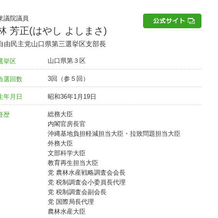
衆議院議員
林 芳正(はやし よしまさ)
自由民主党山口県第三選挙区支部長
山口県第３区
選挙区
3回（参５回）
当選回数
昭和36年1月19日
生年月日
総務大臣
経歴
内閣官房長官
沖縄基地負担軽減担当大臣・拉致問題担当大臣
外務大臣
文部科学大臣
教育再生担当大臣
党 農林水産戦略調査会会長
党 税制調査会小委員長代理
党 税制調査会副会長
党 国際局長代理
農林水産大臣