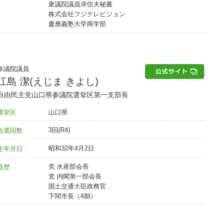
衆議院議員岸信夫秘書
株式会社フジテレビジョン
慶應義塾大学商学部
参議院議員
江島 潔(えじま きよし)
自由民主党山口県参議院選挙区第一支部長
山口県
選挙区
3回(R4)
当選回数
昭和32年4月2日
生年月日
党 水産部会長
経歴
党 内閣第一部会長
国土交通大臣政務官
下関市長（4期）