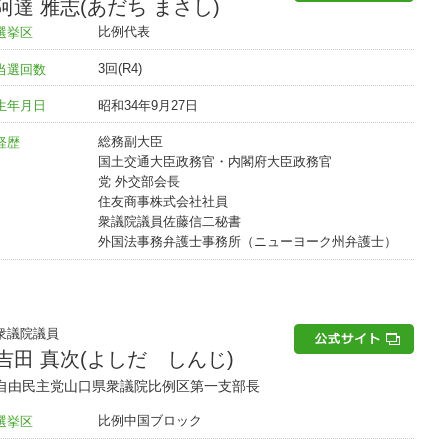
阿達 雅志(あだち まさし)
比例代表
選挙区
3回(R4)
当選回数
昭和34年9月27日
生年月日
総務副大臣
経歴
国土交通大臣政務官・内閣府大臣政務官
党 外交部会長
住友商事株式会社社員
衆議院議員佐藤信二秘書
外国法事務弁護士事務所（ニューヨーク州弁護士）
衆議院議員
吉田 真次(よしだ しんじ)
自由民主党山口県衆議院比例区第一支部長
比例中国ブロック
選挙区