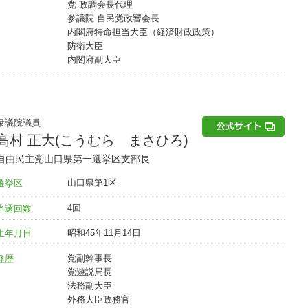
党 政調会長代理
参議院 自民党政審会長
内閣府特命担当大臣（経済財政政策）
防衛大臣
内閣府副大臣
衆議院議員
高村 正大(こうむら まさひろ)
自由民主党山口県第一選挙区支部長
山口県第1区
選挙区
4回
当選回数
昭和45年11月14日
生年月日
党副幹事長
経歴
党遊説局長
法務副大臣
外務大臣政務官