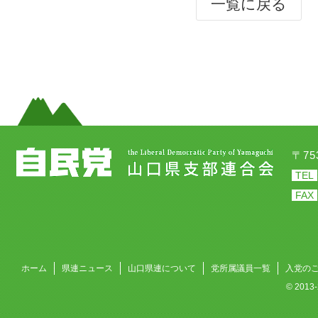
一覧に戻る
〒7
TEL
FAX
ホーム
県連ニュース
山口県連について
党所属議員一覧
入党の
© 201