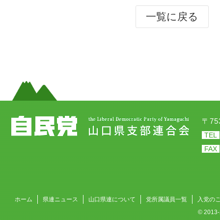
一覧に戻る
〒7
TEL
FAX
ホーム
県連ニュース
山口県連について
党所属議員一覧
入党の
© 201