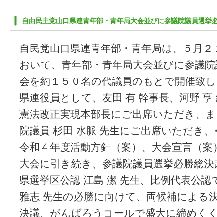
自由民主党山口県連青年部・青年局大会並びに参議院議員選挙
自民党山口県連青年部・青年局は、５月２
おいて、青年部・青年局大会並びに参議院
会を約１５０名の代議員のもとで開催致し
県連役員として、友田 有 幹事長、河野 亨
憲法改正実現本部長にご出席いただき、ま
院議員 杉田 水脈 先生にご出席いただき
令和４年度活動方針（案）、大会宣言（案
大会に引き続き、参議院議員選挙必勝総決
県選挙区公認 江島 潔 先生、比例代表公
雅志 先生の必勝に向けて、両候補による
決議、がんばろうコールで盛大に締めく