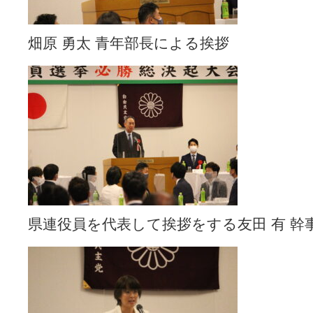
畑原 勇太 青年部長による挨拶
県連役員を代表して挨拶をする友田 有 幹