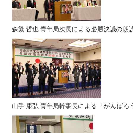
森繁 哲也 青年局次長による必勝決議の朗
山手 康弘 青年局幹事長による「がんばろ