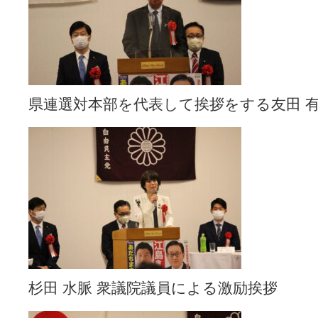
県連選対本部を代表して挨拶をする友田 有
杉田 水脈 衆議院議員による激励挨拶