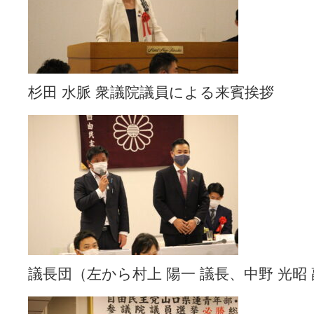
杉田 水脈 衆議院議員による来賓挨拶
議長団（左から村上 陽一 議長、中野 光昭