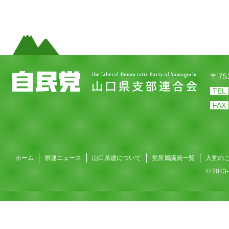
〒7
TEL
FAX
ホーム
県連ニュース
山口県連について
党所属議員一覧
入党の
© 201