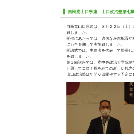
自民党山口県連 山口政治塾第七
自民党山口県連は、８月２２日（土）
致しました。
開催にあたっては、適切な座席配置や
に万全を期して実施致しました。
開講式では、主催者を代表して塾長代
を致しました。
第１回講座では、党中央政治大学院副
と題してコロナ禍を経ての新しい観光
山口政治塾は年間６回開催する予定に