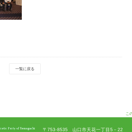
一覧に戻る
こ
〒753-8535 山口市天花一丁目5－22