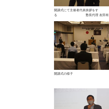
開講式にて主催者代表挨拶をす
る 塾長代理 友田有 県
開講式の様子