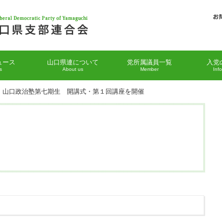
ュース
山口県連について
党所属議員一覧
入党
s
About us
Member
Inf
 山口政治塾第七期生 開講式・第１回講座を開催