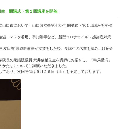
期生 開講式・第１回講座を開催
に山口市において、山口政治塾第七期生 開講式・第１回講座を開催
検温、マスク着用、手指消毒など、新型コロナウイルス感染症対策
理 友田有 県連幹事長が挨拶をした後、受講生の名前を読み上げ紹介
学院長の衆議院議員 武井俊輔先生を講師にお招きし、「時局講演」
のかたちについてご講演いただきました。
しており、次回開催は９月２６日（土）を予定しております。