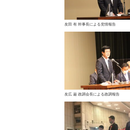
友田 有 幹事長による党情報告
友広 巌 政調会長による政調報告