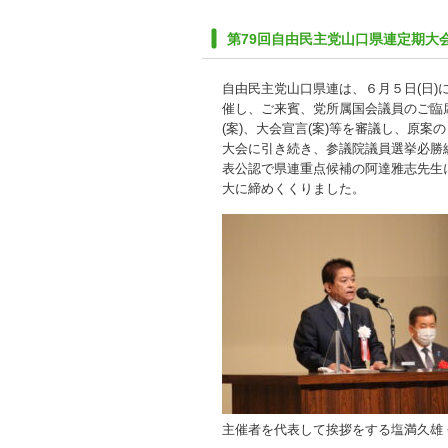
第79回自由民主党山口県連定期大
自由民主党山口県連は、６月５日(日
催し、ご来賓、党所属国会議員のご臨
(案)、大会宣言(案)等を審議し、原案
大会に引き続き、参議院議員選挙必勝
表公認で県連重点候補の阿達雅志先生
大に締めくくりました。
主催者を代表して挨拶をする塩満久雄