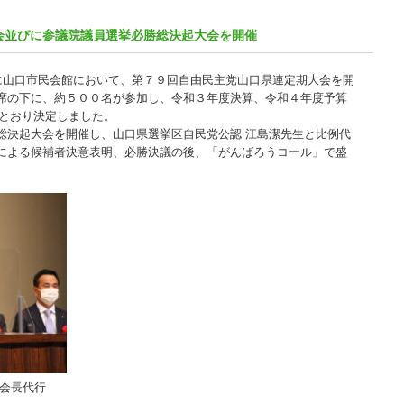
会並びに参議院議員選挙必勝総決起大会を開催
)に山口市民会館において、第７９回自由民主党山口県連定期大会を開
席の下に、約５００名が参加し、令和３年度決算、令和４年度予算
のとおり決定しました。
総決起大会を開催し、山口県選挙区自民党公認 江島潔先生と比例代
による候補者決意表明、必勝決議の後、「がんばろうコール」で盛
 会長代行