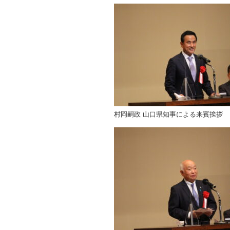
村岡嗣政 山口県知事による来賓挨拶