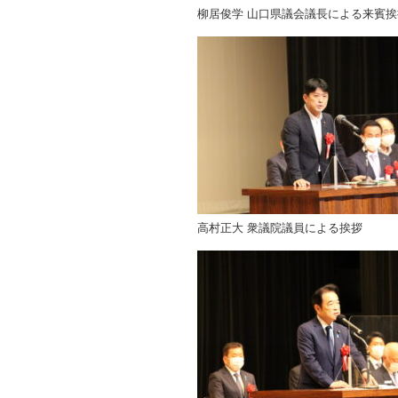
柳居俊学 山口県議会議長による来賓挨
高村正大 衆議院議員による挨拶