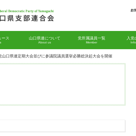
ュース
山口県連について
党所属議員一覧
入党
s
About us
Member
Inf
主党山口県連定期大会並びに参議院議員選挙必勝総決起大会を開催