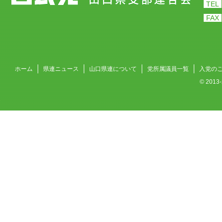
TEL
FAX
ホーム
県連ニュース
山口県連について
党所属議員一覧
入党の
© 201