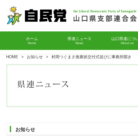
ホーム
県連ニュース
山口県連につ
Home
News
About us
HOME
>
お知らせ
>
村岡つぐまさ推薦状交付式並びに事務所開き
お知らせ