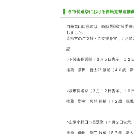
各市長選挙における自民党県連推
自民党山口県連は、随時選挙対策委員
しました。
皆様方のご支持・ご支援を宜しくお願
記
○下関市長選挙（３月５日告示、１２
推薦 前田 晋太郎 候補（４０歳 新
○萩市長選挙（３月１２日告示、１９
推薦 野村 興兒 候補（７２歳 現職
○山陽小野田市長選挙（４月２日告示
推薦 藤田 剛二 候補（５７歳 新人