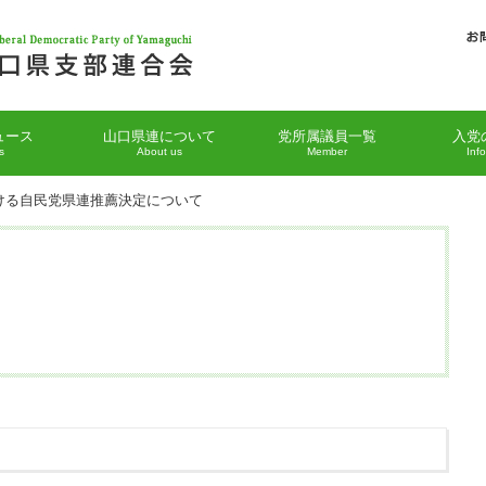
ュース
山口県連について
党所属議員一覧
入党
s
About us
Member
Inf
ける自民党県連推薦決定について