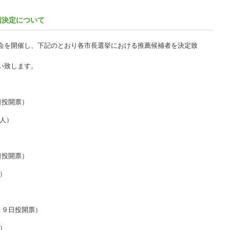
薦決定について
会を開催し、下記のとおり各市長選挙における推薦候補者を決定致
い致します。
日投開票）
人）
日投開票）
）
、９日投開票）
）