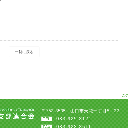
一覧に戻る
こ
〒753-8535 山口市天花一丁目5－22
083-925-3121
TEL
083-923-3511
FAX