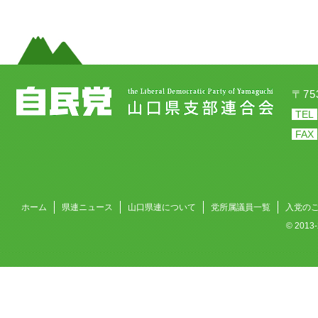
〒7
TEL
FAX
ホーム
県連ニュース
山口県連について
党所属議員一覧
入党の
© 201