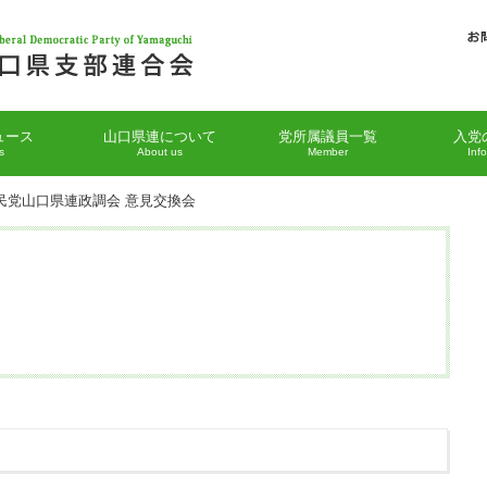
ュース
山口県連について
党所属議員一覧
入党
s
About us
Member
Inf
自民党山口県連政調会 意見交換会